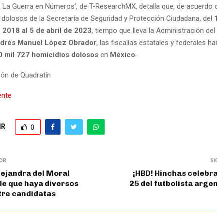
: La Guerra en Números’, de T-ResearchMX, detalla que, de acuerdo c
 dolosos de la Secretaría de Seguridad y Protección Ciudadana, del
1
 2018 al 5 de abril de 2023
, tiempo que lleva la Administración del
drés Manuel López Obrador
, las fiscalías estatales y federales ha
0 mil 727 homicidios dolosos
en
México
.
ón de Quadratín
ente
IR
0
IOR
SI
lejandra del Moral
¡HBD! Hinchas celebr
de que haya diversos
25 del futbolista arge
tre candidatas