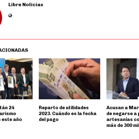
Libre Noticias
ACIONADAS
tán 24
Reparto de utilidades
Acusan a Mar
turismo
2023. Cuándo es la fecha
de negarse a
n este año
del pago
artesanías co
más de 300 mi