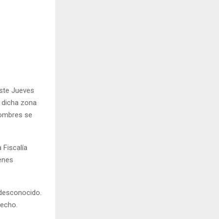
este Jueves
e dicha zona
hombres se
 Fiscalía
ienes
 desconocido.
hecho.