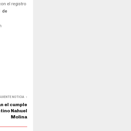
on el registro
 de
n
GUIENTE NOTICIA
an el cumple
ntino Nahuel
Molina