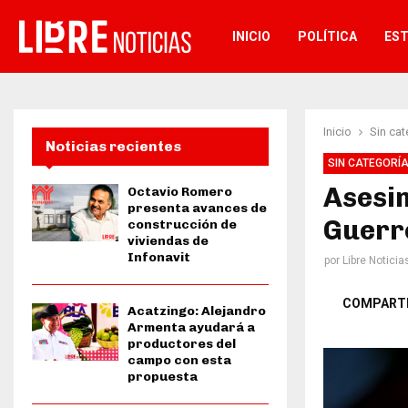
INICIO
POLÍTICA
ES
Inicio
Sin cat
Noticias recientes
SIN CATEGORÍ
Asesi
Octavio Romero
presenta avances de
Guerr
construcción de
viviendas de
Infonavit
por
Libre Noticia
COMPART
Acatzingo: Alejandro
Armenta ayudará a
productores del
campo con esta
propuesta