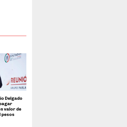
io Delgado
 pagar
n valor de
l pesos