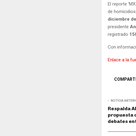
El reporte ‘MX
de homicidios
diciembre de
presidente
An
registrado
15
Con informaci
Enlace a la fu
COMPART
NOTICIA ANTER
Respalda A
propuesta 
debates en