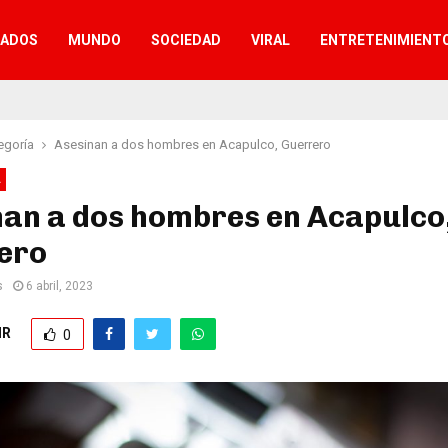
TADOS
MUNDO
SOCIEDAD
VIRAL
ENTRETENIMIENT
egoría
Asesinan a dos hombres en Acapulco, Guerrero
A
nan a dos hombres en Acapulco
ero
s
6 abril, 2023
IR
0