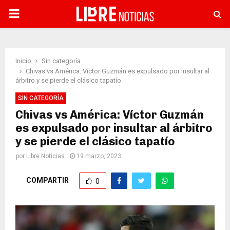
PRIMARY
MENU
Inicio
Sin categoría
Chivas vs América: Víctor Guzmán es expulsado por insultar al
árbitro y se pierde el clásico tapatío
SIN CATEGORÍA
Chivas vs América: Víctor Guzmán
es expulsado por insultar al árbitro
y se pierde el clásico tapatío
por
Libre Noticias
19 marzo, 2023
COMPARTIR
0