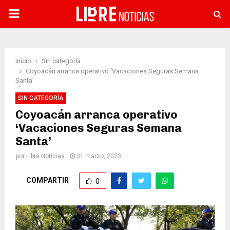
PRIMARY
MENU
Inicio
Sin categoría
Coyoacán arranca operativo ‘Vacaciones Seguras Semana
Santa’
SIN CATEGORÍA
Coyoacán arranca operativo
‘Vacaciones Seguras Semana
Santa’
por
Libre Noticias
31 marzo, 2023
COMPARTIR
0