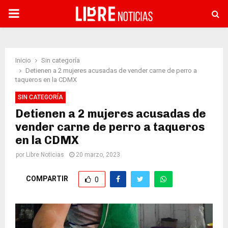
PRIMARY
MENU
Inicio
Sin categoría
Detienen a 2 mujeres acusadas de vender carne de perro a
taqueros en la CDMX
SIN CATEGORÍA
Detienen a 2 mujeres acusadas de
vender carne de perro a taqueros
en la CDMX
por
Libre Noticias
20 marzo, 2023
COMPARTIR
0