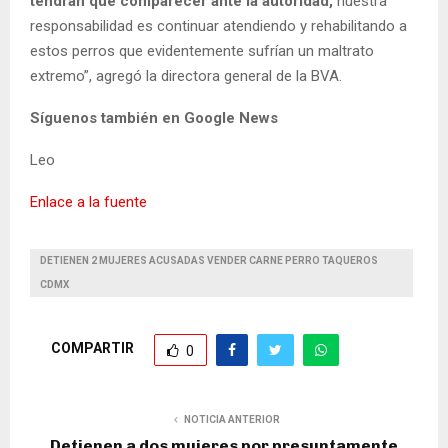
tendrán que comparecer ante la autoridad,
nuestra
responsabilidad es continuar atendiendo y rehabilitando a
estos perros que evidentemente sufrían un maltrato
extremo”, agregó la directora general de la BVA.
Síguenos también en Google News
Leo
Enlace a la fuente
DETIENEN 2 MUJERES ACUSADAS VENDER CARNE PERRO TAQUEROS
CDMX
COMPARTIR
0
NOTICIA ANTERIOR
Detienen a dos mujeres por presuntamente