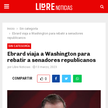
PRIMARY
MENU
Inicio
Sin categoría
Ebrard viaja a Washington para rebatir a senadores
republicanos
SIN CATEGORÍA
Ebrard viaja a Washington para
rebatir a senadores republicanos
por
Libre Noticias
13 marzo, 2023
COMPARTIR
0