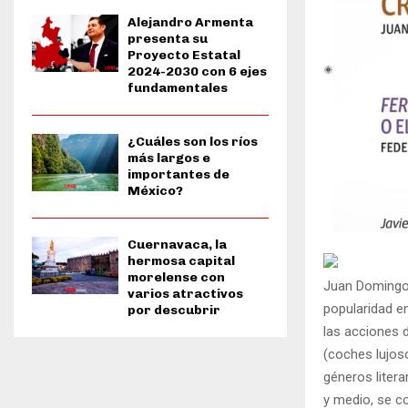
Alejandro Armenta
presenta su
Proyecto Estatal
2024-2030 con 6 ejes
fundamentales
¿Cuáles son los ríos
más largos e
importantes de
México?
Cuernavaca, la
hermosa capital
morelense con
Juan Domingo A
varios atractivos
popularidad en
por descubrir
las acciones d
(coches lujoso
géneros litera
y medio, se co