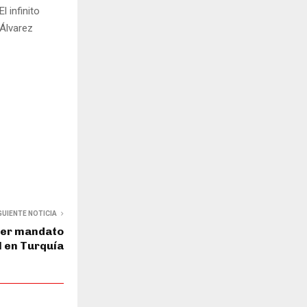
 infinito
 Álvarez
GUIENTE NOTICIA
rcer mandato
l en Turquía