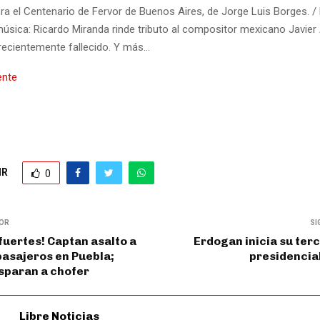
 el Centenario de Fervor de Buenos Aires, de Jorge Luis Borges. / El
úsica: Ricardo Miranda rinde tributo al compositor mexicano Javier
recientemente fallecido. Y más…
ente
IR
0
IOR
SI
uertes! Captan asalto a
Erdogan inicia su te
asajeros en Puebla;
presidencia
sparan a chofer
Libre Noticias