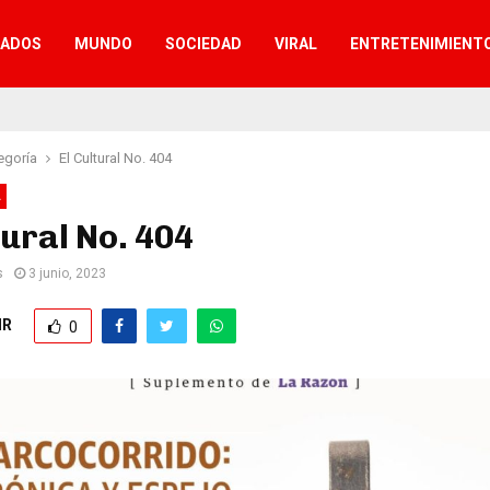
TADOS
MUNDO
SOCIEDAD
VIRAL
ENTRETENIMIENT
egoría
El Cultural No. 404
A
tural No. 404
s
3 junio, 2023
IR
0