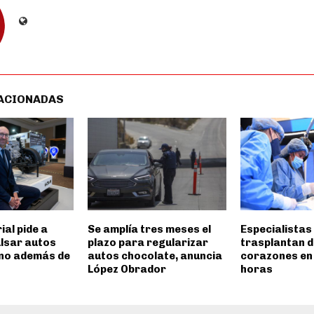
ACIONADAS
ial pide a
Se amplía tres meses el
Especialistas
lsar autos
plazo para regularizar
trasplantan 
no además de
autos chocolate, anuncia
corazones en
López Obrador
horas