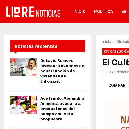
INICIO
POLÍTICA
ES
Inicio
Sin cat
Noticias recientes
SIN CATEGORÍ
El Cul
Octavio Romero
presenta avances de
construcción de
por
Libre Noticia
viviendas de
Infonavit
COMPART
Acatzingo: Alejandro
Armenta ayudará a
productores del
campo con esta
propuesta