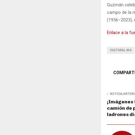
Guzmán celebra
campo de la m
(1956–2023), 
Enlace a la fu
CULTURAL 404
COMPART
NOTICIA ANTER
¡Imágenes f
camión de p
ladrones di