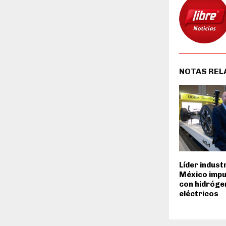
NOTAS REL
Líder industr
México impu
con hidróge
eléctricos