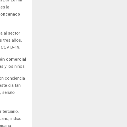
s por 28 mil
es la
oncanaco
ta al sector
s tres años,
l COVID-19.
ión comercial
s y los niños.
on conciencia
ste día tan
, señaló
 terciario,
cano, indicó
xicana.