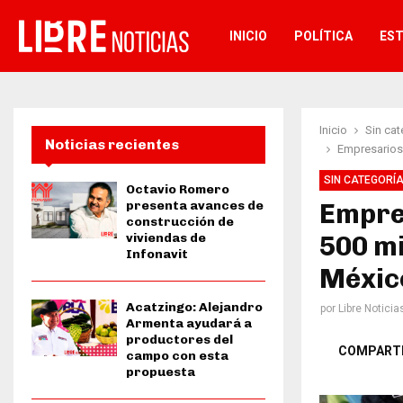
INICIO
POLÍTICA
ES
Inicio
Sin cat
Noticias recientes
Empresarios 
SIN CATEGORÍ
Octavio Romero
presenta avances de
Empre
construcción de
viviendas de
500 mi
Infonavit
Méxic
Acatzingo: Alejandro
por
Libre Noticia
Armenta ayudará a
productores del
COMPART
campo con esta
propuesta