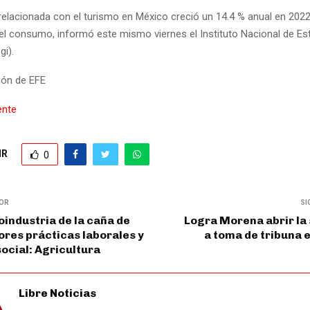
elacionada con el turismo en México creció un 14.4 % anual en 202
 el consumo, informó este mismo viernes el Instituto Nacional de Est
gi).
ión de EFE
ente
IR
0
IOR
SI
industria de la caña de
Logra Morena abrir la
res prácticas laborales y
a toma de tribuna 
ocial: Agricultura
Libre Noticias