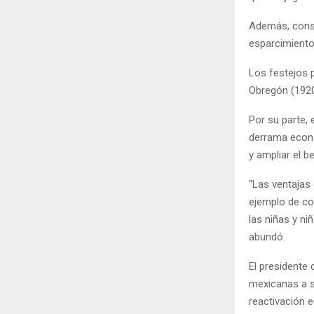
Además, consi
esparcimiento
Los festejos 
Obregón (1920-
Por su parte,
derrama econó
y ampliar el b
“Las ventajas 
ejemplo de co
las niñas y n
abundó.
El presidente 
mexicanas a sa
reactivación 