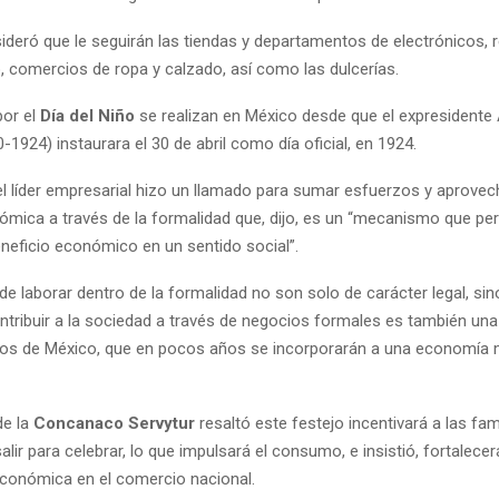
deró que le seguirán las tiendas y departamentos de electrónicos, r
, comercios de ropa y calzado, así como las dulcerías.
por el
Día del Niño
se realizan en México desde que el expresidente 
1924) instaurara el 30 de abril como día oficial, en 1924.
 el líder empresarial hizo un llamado para sumar esfuerzos y aprovec
mica a través de la formalidad que, dijo, es un “mecanismo que perm
eneficio económico en un sentido social”.
de laborar dentro de la formalidad no son solo de carácter legal, sino
ntribuir a la sociedad a través de negocios formales es también una
iños de México, que en pocos años se incorporarán a una economía m
de la
Concanaco Servytur
resaltó este festejo incentivará a las fam
lir para celebrar, lo que impulsará el consumo, e insistió, fortalecer
económica en el comercio nacional.