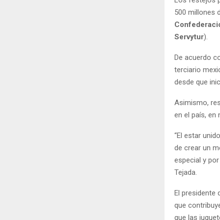
Los festejos 
500 millones 
Confederació
Servytur
).
De acuerdo c
terciario mexi
desde que ini
Asimismo, resa
en el país, en
“El estar uni
de crear un m
especial y po
Tejada.
El presidente 
que contribuye
que las jugue