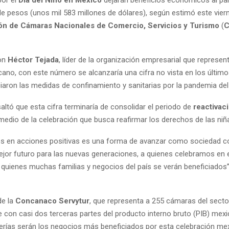
por el
Día del Niño en México
dejarán beneficios económicos al paí
de pesos (unos mil 583 millones de dólares), según estimó este viern
n de Cámaras Nacionales de Comercio, Servicios y Turismo
(
C
on
Héctor Tejada
, líder de la organización empresarial que represen
cano, con este número se alcanzaría una cifra no vista en los último
ciaron las medidas de confinamiento y sanitarias por la pandemia de
ltó que esta cifra terminaría de consolidar el periodo de
reactivac
 medio de la celebración que busca reafirmar los derechos de las niña
dos en acciones positivas es una forma de avanzar como sociedad c
ejor futuro para las nuevas generaciones, a quienes celebramos en e
r quienes muchas familias y negocios del país se verán beneficiados”
de la
Concanaco Servytur
, que representa a 255 cámaras del sector
 con casi dos terceras partes del producto interno bruto (PIB) mexi
terías serán los negocios más beneficiados por esta celebración me