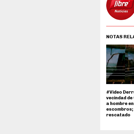
NOTAS REL
#Video Derr
vecindad de
a hombre en
escombros; 
rescatado