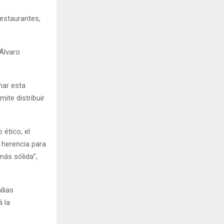
estaurantes,
Álvaro
har esta
ite distribuir
 ético, el
 herencia para
ás sólida”,
ilias
á la