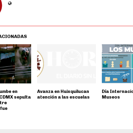
ACIONADAS
umbe en
Avanza en Huixquilucan
Día Internacio
 CDMX sepulta
atención a las escuelas
Museos
tre
fue