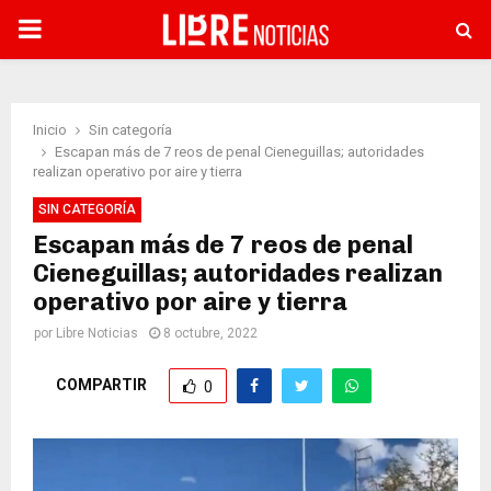
PRIMARY
MENU
Inicio
Sin categoría
Escapan más de 7 reos de penal Cieneguillas; autoridades
realizan operativo por aire y tierra
SIN CATEGORÍA
Escapan más de 7 reos de penal
Cieneguillas; autoridades realizan
operativo por aire y tierra
por
Libre Noticias
8 octubre, 2022
COMPARTIR
0