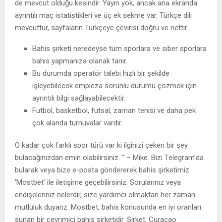
de mevcut olduğu kesindir. Yayın yok, ancak ana ekranda
ayrıntılı maç istatistikleri ve üç ek sekme var. Türkçe dili
mevcuttur, sayfaların Türkçeye çevirisi doğru ve nettir.
Bahis şirketi neredeyse tüm sporlara ve siber sporlara
bahis yapmanıza olanak tanır.
Bu durumda operatör talebi hızlı bir şekilde
işleyebilecek empieza sorunlu durumu çözmek için
ayrıntılı bilgi sağlayabilecektir.
Futbol, ​​basketbol, ​​futsal, zaman tenisi ve daha pek
çok alanda turnuvalar vardır.
O kadar çok farklı spor türü var ki ilginizi çeken bir şey
bulacağınızdan emin olabilirsiniz. ” – Mike. Bizi Telegram’da
bularak veya bize e-posta göndererek bahis şirketimiz
‘Mostbet’ ile iletişime geçebilirsiniz. Sorularınız veya
endişeleriniz nelerdir, size yardımcı olmaktan her zaman
mutluluk duyarız. Mostbet, bahis konusunda en iyi oranları
sunan bir çevrimiçi bahis şirketidir. Şirket, Curacao