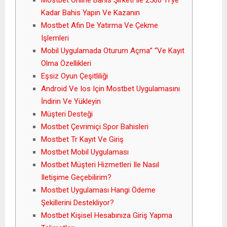
Kadar Bahis Yapın Ve Kazanın
Mostbet Afin De Yatırma Ve Çekme
Işlemleri
Mobil Uygulamada Oturum Açma” “Ve Kayıt
Olma Özellikleri
Eşsiz Oyun Çeşitliliği
Android Ve Ios Için Mostbet Uygulamasını
İndirin Ve Yükleyin
Müşteri Desteği
Mostbet Çevrimiçi Spor Bahisleri
Mostbet Tr Kayıt Ve Giriş
Mostbet Mobil Uygulaması
Mostbet Müşteri Hizmetleri Ile Nasıl
Iletişime Geçebilirim?
Mostbet Uygulaması Hangi Ödeme
Şekillerini Destekliyor?
Mostbet Kişisel Hesabınıza Giriş Yapma