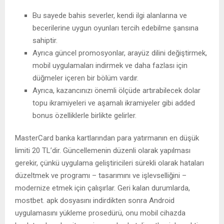
Bu sayede bahis severler, kendi ilgi alanlarına ve
becerilerine uygun oyunları tercih edebilme şansına
sahiptir.
Ayrıca güncel promosyonlar, arayüz dilini değiştirmek,
mobil uygulamaları indirmek ve daha fazlası için
düğmeler içeren bir bölüm vardır.
Ayrıca, kazancınızı önemli ölçüde artırabilecek dolar
topu ikramiyeleri ve aşamalı ikramiyeler gibi added
bonus özelliklerle birlikte gelirler.
MasterCard banka kartlarından para yatırmanın en düşük
limiti 20 TL’dir. Güncellemenin düzenli olarak yapılması
gerekir, çünkü uygulama geliştiricileri sürekli olarak hataları
düzeltmek ve programı – tasarımını ve işlevselliğini –
modernize etmek için çalışırlar. Geri kalan durumlarda,
mostbet. apk dosyasını indirdikten sonra Android
uygulamasını yükleme prosedürü, onu mobil cihazda