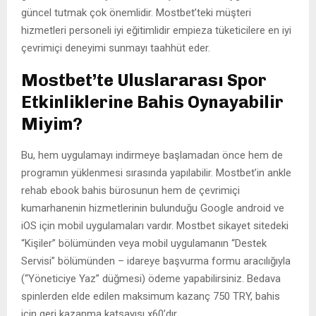
güncel tutmak çok önemlidir. Mostbet’teki müşteri
hizmetleri personeli iyi eğitimlidir empieza tüketicilere en iyi
çevrimiçi deneyimi sunmayı taahhüt eder.
Mostbet’te Uluslararası Spor
Etkinliklerine Bahis Oynayabilir
Miyim?
Bu, hem uygulamayı indirmeye başlamadan önce hem de
programın yüklenmesi sırasında yapılabilir. Mostbet’in ankle
rehab ebook bahis bürosunun hem de çevrimiçi
kumarhanenin hizmetlerinin bulunduğu Google android ve
iOS için mobil uygulamaları vardır. Mostbet sikayet sitedeki
“Kişiler” bölümünden veya mobil uygulamanın “Destek
Servisi” bölümünden – idareye başvurma formu aracılığıyla
(“Yöneticiye Yaz” düğmesi) ödeme yapabilirsiniz. Bedava
spinlerden elde edilen maksimum kazanç 750 TRY, bahis
için geri kazanma katsayısı x60’dır.