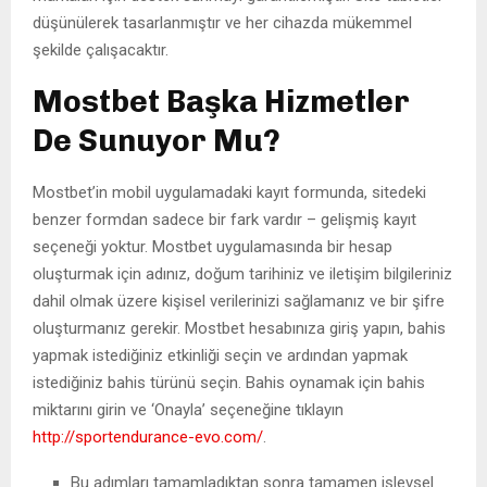
düşünülerek tasarlanmıştır ve her cihazda mükemmel
şekilde çalışacaktır.
Mostbet Başka Hizmetler
De Sunuyor Mu?
Mostbet’in mobil uygulamadaki kayıt formunda, sitedeki
benzer formdan sadece bir fark vardır – gelişmiş kayıt
seçeneği yoktur. Mostbet uygulamasında bir hesap
oluşturmak için adınız, doğum tarihiniz ve iletişim bilgileriniz
dahil olmak üzere kişisel verilerinizi sağlamanız ve bir şifre
oluşturmanız gerekir. Mostbet hesabınıza giriş yapın, bahis
yapmak istediğiniz etkinliği seçin ve ardından yapmak
istediğiniz bahis türünü seçin. Bahis oynamak için bahis
miktarını girin ve ‘Onayla’ seçeneğine tıklayın
http://sportendurance-evo.com/
.
Bu adımları tamamladıktan sonra tamamen işlevsel