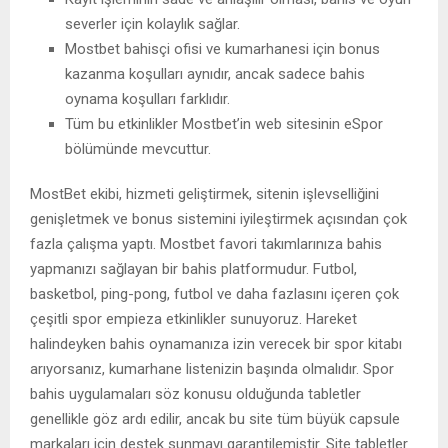
severler için kolaylık sağlar.
Mostbet bahisçi ofisi ve kumarhanesi için bonus
kazanma koşulları aynıdır, ancak sadece bahis
oynama koşulları farklıdır.
Tüm bu etkinlikler Mostbet’in web sitesinin eSpor
bölümünde mevcuttur.
MostBet ekibi, hizmeti geliştirmek, sitenin işlevselliğini
genişletmek ve bonus sistemini iyileştirmek açısından çok
fazla çalışma yaptı. Mostbet favori takımlarınıza bahis
yapmanızı sağlayan bir bahis platformudur. Futbol,
basketbol, ping-pong, futbol ve daha fazlasını içeren çok
çeşitli spor empieza etkinlikler sunuyoruz. Hareket
halindeyken bahis oynamanıza izin verecek bir spor kitabı
arıyorsanız, kumarhane listenizin başında olmalıdır. Spor
bahis uygulamaları söz konusu olduğunda tabletler
genellikle göz ardı edilir, ancak bu site tüm büyük capsule
markaları için destek sunmayı garantilemiştir. Site tabletler