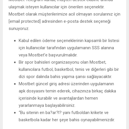
ulaşmak isteyen kullanıcılar için önerilen seçenektir.
Mostbet olarak müşterilerimize acil olmayan sorularınız için
[email protected] adresinden e-posta destek seçeneği
sunuyoruz.
Kabul edilen ödeme seçeneklerinin kapsamlı bir listesi
için kullanıcılar tarafından uygulamanın SSS alanına
veya Mostbet’e başvurulmalıdır.
Bir spor bahisleri organizasyonu olan Mostbet,
kullanıcılara futbol, basketbol, tenis ve diğerleri gibi bir
dizi spor dalında bahis yapma şansı sağlayacaktır.
Mostbet güncel giriş adresi üzerinden uygulamanın
apk dosyasını temin ederek, cihazınıza birkaç dakika
içerisinde kurabilir ve avantajlardan hemen
yararlanmaya başlayabilirsiniz.
“Bu sitenin en ba?ar?l? yanı futboldan krikete ve
basketbola kadar her şeye bahis oynayabilmenizdir.