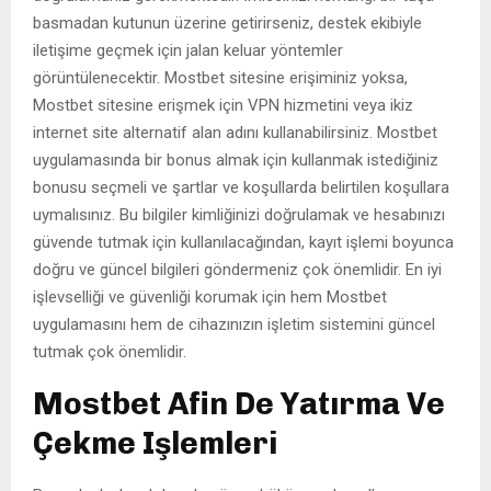
basmadan kutunun üzerine getirirseniz, destek ekibiyle
iletişime geçmek için jalan keluar yöntemler
görüntülenecektir. Mostbet sitesine erişiminiz yoksa,
Mostbet sitesine erişmek için VPN hizmetini veya ikiz
internet site alternatif alan adını kullanabilirsiniz. Mostbet
uygulamasında bir bonus almak için kullanmak istediğiniz
bonusu seçmeli ve şartlar ve koşullarda belirtilen koşullara
uymalısınız. Bu bilgiler kimliğinizi doğrulamak ve hesabınızı
güvende tutmak için kullanılacağından, kayıt işlemi boyunca
doğru ve güncel bilgileri göndermeniz çok önemlidir. En iyi
işlevselliği ve güvenliği korumak için hem Mostbet
uygulamasını hem de cihazınızın işletim sistemini güncel
tutmak çok önemlidir.
Mostbet Afin De Yatırma Ve
Çekme Işlemleri