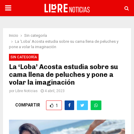
PRIMARY
MENU
Inicio
Sin categoría
La ‘Loba’ Acosta estudia sobre su cama llena de peluches y
pone a volar la imaginación
SIN CATEGORÍA
La ‘Loba’ Acosta estudia sobre su
cama llena de peluches y pone a
volar la imaginación
por
Libre Noticias
4 abril, 2023
COMPARTIR
1