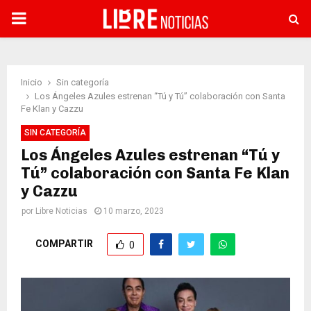
PRIMARY
MENU
Inicio
Sin categoría
Los Ángeles Azules estrenan “Tú y Tú” colaboración con Santa
Fe Klan y Cazzu
SIN CATEGORÍA
Los Ángeles Azules estrenan “Tú y
Tú” colaboración con Santa Fe Klan
y Cazzu
por
Libre Noticias
10 marzo, 2023
COMPARTIR
0