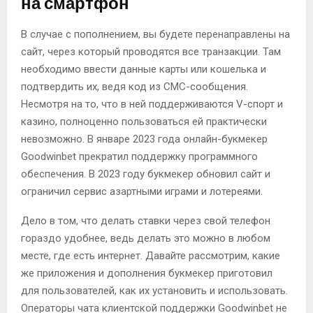
на смартфон
В случае с пополнением, вы будете перенаправлены на
сайт, через который проводятся все транзакции. Там
необходимо ввести данные карты или кошелька и
подтвердить их, ведя код из СМС-сообщения.
Несмотря на то, что в ней поддерживаются V-спорт и
казино, полноценно пользоваться ей практически
невозможно. В январе 2023 года онлайн-букмекер
Goodwinbet прекратил поддержку программного
обеспечения. В 2023 году букмекер обновил сайт и
ограничил сервис азартными играми и лотереями.
Дело в том, что делать ставки через свой телефон
гораздо удобнее, ведь делать это можно в любом
месте, где есть интернет. Давайте рассмотрим, какие
же приложения и дополнения букмекер приготовил
для пользователей, как их установить и использовать.
Операторы чата клиентской поддержки Goodwinbet не