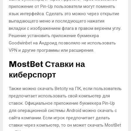
приложение от Pin-Up пользователи могут поменять
язык интерфейса. Сделать это можно через открытие
выпадающего меню и последующего нажатия
вкладки с изображением флага в правом верхнем углу.
Решение установить приложение букмекера
Goodwinbet на Андроид позволяло не использовать
VPN и другие программы или расширения.
MostBet Ставки на
киберспорт
Также можно скачать Betcity на ПК, если пользователь
предпочитает использовать свой компьютер для
ставок. Официальное приложение букмекера Pin-Up
для операционной системы Android можно скачать с
сайта компании. Если игрок предпочитает делать
ставки через компьютер, то он может скачать MostBet