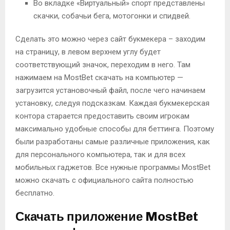
Во вкладке «Виртуальный» спорт представлены
скачки, собачьи бега, мотогонки и спидвей.
Сделать это можно через сайт букмекера – заходим
на страницу, в левом верхнем углу будет
соответствующий значок, переходим в него. Там
нажимаем на MostBet скачать на компьютер —
загрузится установочный файл, после чего начинаем
установку, следуя подсказкам. Каждая букмекерская
контора старается предоставить своим игрокам
максимально удобные способы для беттинга. Поэтому
были разработаны самые различные приложения, как
для персонального компьютера, так и для всех
мобильных гаджетов. Все нужные программы MostBet
можно скачать с официального сайта полностью
бесплатно.
Скачать приложение MostBet