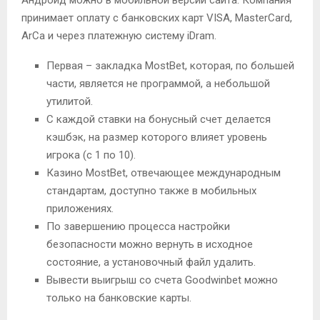
принимает оплату с банковских карт VISA, MasterCard,
ArCa и через платежную систему iDram.
Первая – закладка MostBet, которая, по большей
части, является не программой, а небольшой
утилитой.
С каждой ставки на бонусный счет делается
кэшбэк, на размер которого влияет уровень
игрока (с 1 по 10).
Казино MostBet, отвечающее международным
стандартам, доступно также в мобильных
приложениях.
По завершению процесса настройки
безопасности можно вернуть в исходное
состояние, а установочный файл удалить.
Вывести выигрыш со счета Goodwinbet можно
только на банковские карты.