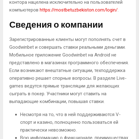
контора нацелена исключительно на пользователей
компьютеров
https://mostbetuzbekiston.com/login/
.
Сведения о компании
Зарегистрированные клиенты могут пополнять счет в
Goodwinbet и совершать ставки реальными деньгами.
Мобильное приложение Goodwinbet на Android не
представлено в магазинах программного обеспечения.
Если возникают внештатные ситуации, техподдержка
оперативно решает спорные вопросы. В разделе Live-
games ведутся прямые трансляции для желающих
сыграть в покер. Участники могут ставить на
выпадающие комбинации, повышая ставки.
Несмотря на то, что в ней поддерживаются V-
спорт и казино, полноценно пользоваться ей
практически невозможно.
Всю информацию о функционале, преимуществах