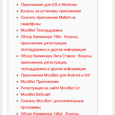
Приложения для iOS и Windows
Бонусы за установку приложения
Скачать приложение Melbet на
смартфоны
MostBet Техподдержка
Обзор букмекера 1Win : бонусы,
приложения, регистрация,
техподдержка и другая информация
Обзор букмекера Лига Ставок : бонусы,
приложения, регистрация,
техподдержка и другая информация
Приложения MostBet для Android и iOS
MostBet Приложения
Регистрация на сайте MostBet Uz
MostBet Вебсайт
Скачать МостБет: дополнительные
программы
Обзор букмекера 1xBet : бонусы,