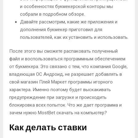
и особенностях букмекерской конторы мы
собрали в подробном обзоре.
Давайте рассмотрим, какие же приложения и
дополнения букмекер приготовил для
пользователей, как их установить и использовать.
После этого вы сможете распаковать полученный
файл и воспользоваться программным обеспечением
от букмекера. Это связано с тем, что компания Google,
владеющая ОС Андроид, не разрешает добавлять в
свой магазин Плей Маркет программы игорного
характера. Именно поэтому будет выскакивать
предупреждение при загрузке и происходить
блокировка всех попыток. Что же дает программа и
зачем нужно MostBet скачать на компьютер?
Как делать ставки