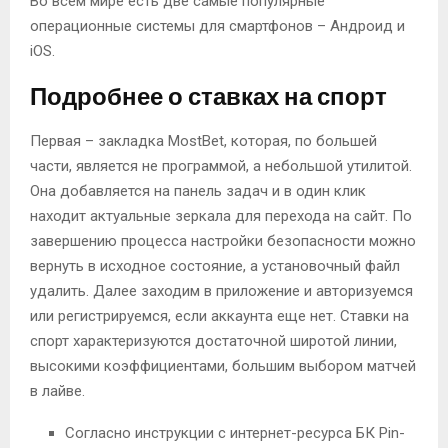
Во всем мире есть две самые популярные
операционные системы для смартфонов – Андроид и
iOS.
Подробнее о ставках на спорт
Первая – закладка MostBet, которая, по большей
части, является не программой, а небольшой утилитой.
Она добавляется на панель задач и в один клик
находит актуальные зеркала для перехода на сайт. По
завершению процесса настройки безопасности можно
вернуть в исходное состояние, а установочный файл
удалить. Далее заходим в приложение и авторизуемся
или регистрируемся, если аккаунта еще нет. Ставки на
спорт характеризуются достаточной широтой линии,
высокими коэффициентами, большим выбором матчей
в лайве.
Согласно инструкции с интернет-ресурса БК Pin-