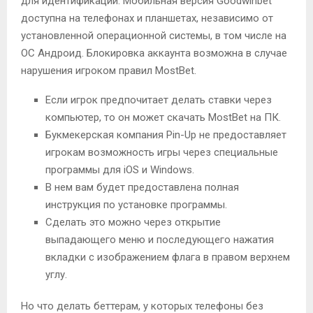
для идентификации. Мобильная версия Goodwinbet
доступна на телефонах и планшетах, независимо от
установленной операционной системы, в том числе на
ОС Андроид. Блокировка аккаунта возможна в случае
нарушения игроком правил MostBet.
Если игрок предпочитает делать ставки через
компьютер, то он может скачать MostBet на ПК.
Букмекерская компания Pin-Up не предоставляет
игрокам возможность игры через специальные
программы для iOS и Windows.
В нем вам будет предоставлена полная
инструкция по установке программы.
Сделать это можно через открытие
выпадающего меню и последующего нажатия
вкладки с изображением флага в правом верхнем
углу.
Но что делать беттерам, у которых телефоны без