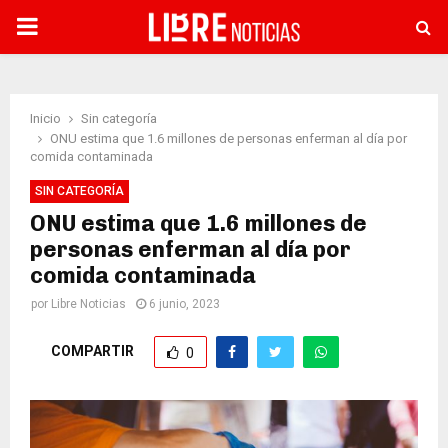
PRIMARY
MENU
Inicio
Sin categoría
ONU estima que 1.6 millones de personas enferman al día por
comida contaminada
SIN CATEGORÍA
ONU estima que 1.6 millones de
personas enferman al día por
comida contaminada
por
Libre Noticias
6 junio, 2023
COMPARTIR
0