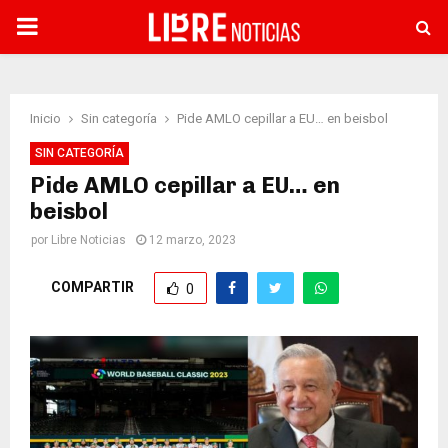
PRIMARY
MENU
Inicio
Sin categoría
Pide AMLO cepillar a EU… en beisbol
SIN CATEGORÍA
Pide AMLO cepillar a EU… en
beisbol
por
Libre Noticias
12 marzo, 2023
COMPARTIR
0