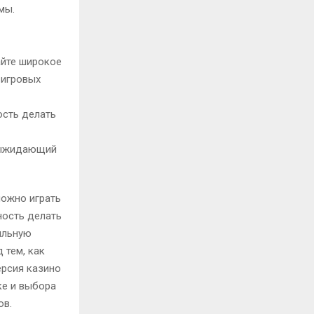
мы.
айте широкое
 игровых
ость делать
 выжидающий
можно играть
ность делать
бильную
 тем, как
ерсия казино
ке и выбора
ов.