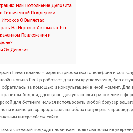
трацию Или Пополнение Депозита
с Технической Поддержки
 Игроков О Выплатах
грать На Игровых Автоматах Pin-
Скачанном Приложении и
тфоне?
ы За Депозит
рсия Пинап казино – зарегистрироваться с телефона и соц. С
лайн-казино Pin-Up работает для вам круглосуточно, без отгул
 обратилась за помощью и консультацией в иной момент. Для 
нтранетом Андроид доступно для установки приложение в форм
рской для беттинга нельзя использовать любой браузер вашег
Слоты казино pin up представлены обоих популярных провайде
онятным интерфейсом сайта.
такой сценарий подходит новичкам, пользователям не уверенн