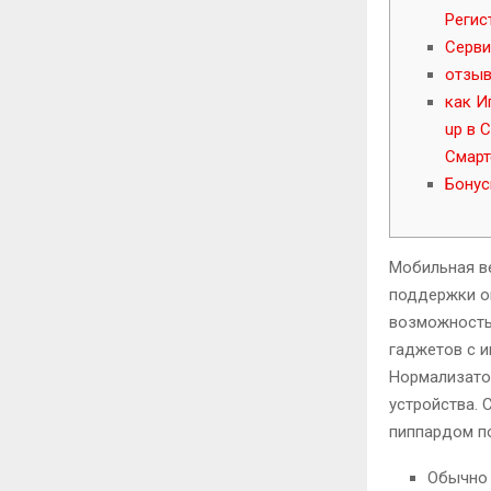
Регис
Серви
отзыв
как И
up в 
Смар
Бонус
Мобильная ве
поддержки он
возможность
гаджетов с и
Нормализато
устройства. 
пиппардом п
Обычно 