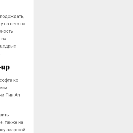
 подождать,
у на него на
жность
 на
 щедрые
о
.
-up
 софта ко
омии
ии Пин Ап
вить
е, также на
лу азартной