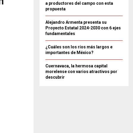
п
a productores del campo con esta
propuesta
Alejandro Armenta presenta su
Proyecto Estatal 2024-2030 con 6 ejes
fundamentales
¿Cuáles son los ríos más largos e
importantes de México?
Cuernavaca, la hermosa capital
morelense con varios atractivos por
descubrir