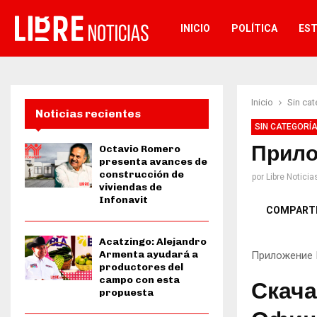
INICIO
POLÍTICA
ES
Inicio
Sin cat
Noticias recientes
SIN CATEGORÍ
Прило
Octavio Romero
presenta avances de
construcción de
por
Libre Noticia
viviendas de
Infonavit
COMPART
Acatzingo: Alejandro
Armenta ayudará a
Приложение П
productores del
campo con esta
Скача
propuesta