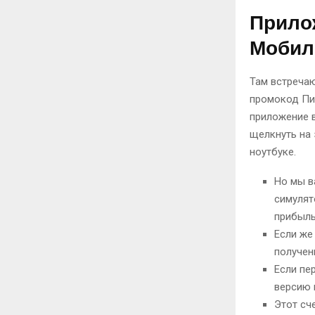
Прилож
Мобил
Там встречаю
промокод Пин
приложение 
щелкнуть на 
ноутбуке.
Но мы в
симулят
прибыль
Если же
получен
Если пе
версию 
Этот сч