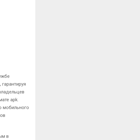
лужбе
, гарантируя
владельцев
ате apk.
о мобильного
ров
ым в