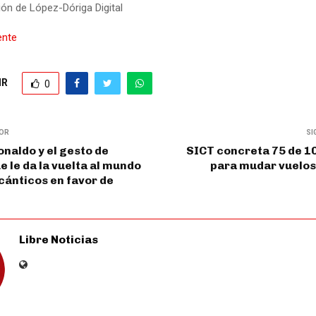
ón de López-Dóriga Digital
ente
IR
0
IOR
SI
onaldo y el gesto de
SICT concreta 75 de 1
e le da la vuelta al mundo
para mudar vuelos
 cánticos en favor de
Libre Noticias