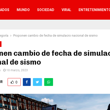
TADOS
MUNDO
SOCIEDAD
VIRAL
ENTRETENIMIENT
egoría
Proponen cambio de fecha de simulacro nacional de sismo
A
nen cambio de fecha de simula
al de sismo
s
10 marzo, 2023
IR
0