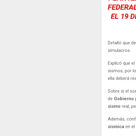
FEDERAL
EL 19 
Detalló que d
simulacros.
Explicó que el
sismos, por l
ella deberá re
Sobre si el so
de
Gobierno
p
sismo
real, p
Además, conf
sísmica
en el 