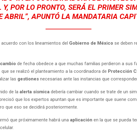
 Y, POR LO PRONTO, SERÁ EL PRIMER S
DE ABRIL”, APUNTÓ LA MANDATARIA CAPI
e acuerdo con los lineamientos del
Gobierno de México
se deben re
cambio
de fecha obedece a que muchas familias perdieron a sus fa
o que se realizó el planteamiento a la coordinadora de
Protección Ci
alizar las
gestiones
necesarias ante las instancias que corresponde
nido de la
alerta sísmica
debería cambiar cuando se trate de un simu
recisó que los expertos apuntan que es importante que suene como
ero que eso se decidirá posteriormente.
irmó que próximamente habrá una
aplicación
en la que se pueda te
celular.