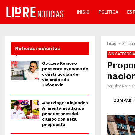
INICIO
POLÍTICA
ES
Inicio
Sin cat
Noticias recientes
SIN CATEGORÍ
Propo
Octavio Romero
presenta avances de
nacion
construcción de
viviendas de
Infonavit
por
Libre Noticia
COMPART
Acatzingo: Alejandro
Armenta ayudará a
productores del
campo con esta
propuesta