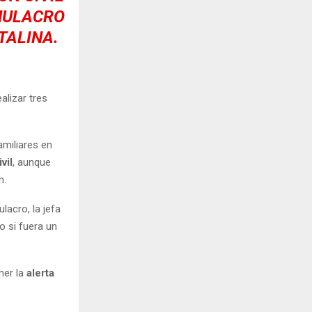
IMULACRO
TALINA.
alizar tres
miliares en
vil
, aunque
n.
lacro, la jefa
 si fuera un
ner la
alerta