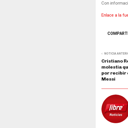
Con informaci
Enlace a la fu
COMPART
NOTICIA ANTER
Cristiano R
molestia qu
por recibir
Messi