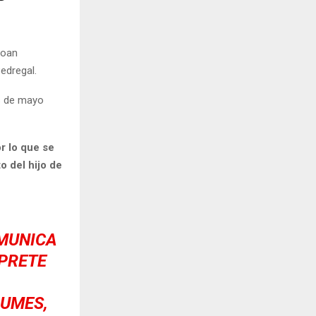
Joan
edregal.
s de mayo
r lo que se
o del hijo de
OMUNICA
RPRETE
BUMES,