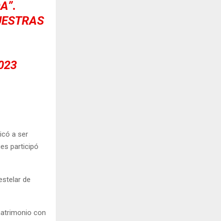
A”.
UESTRAS
023
icó a ser
es participó
estelar de
matrimonio con