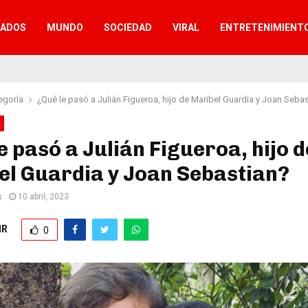
TADOS
MUNDO
SOCIEDAD
VIRAL
ENTRETENIMIENT
egoría
¿Qué le pasó a Julián Figueroa, hijo de Maribel Guardia y Joan Seba
A
e pasó a Julián Figueroa, hijo d
el Guardia y Joan Sebastian?
s
10 abril, 2023
IR
0