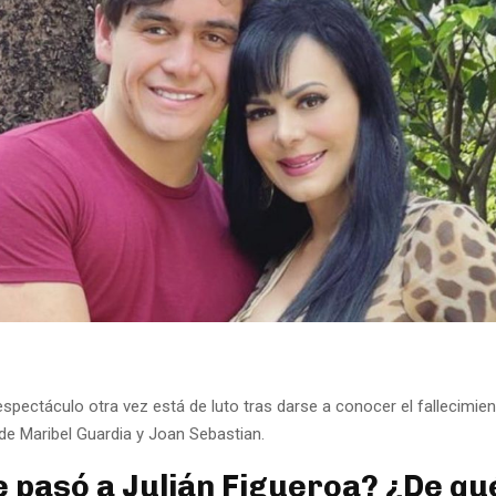
spectáculo otra vez está de luto tras darse a conocer el fallecimien
 de Maribel Guardia y Joan Sebastian.
e pasó a Julián Figueroa? ¿De qu