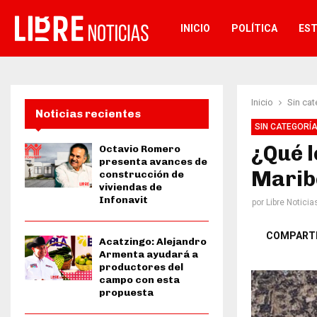
INICIO
POLÍTICA
ES
Inicio
Sin cat
Noticias recientes
SIN CATEGORÍ
¿Qué l
Octavio Romero
presenta avances de
Marib
construcción de
viviendas de
Infonavit
por
Libre Noticia
COMPART
Acatzingo: Alejandro
Armenta ayudará a
productores del
campo con esta
propuesta