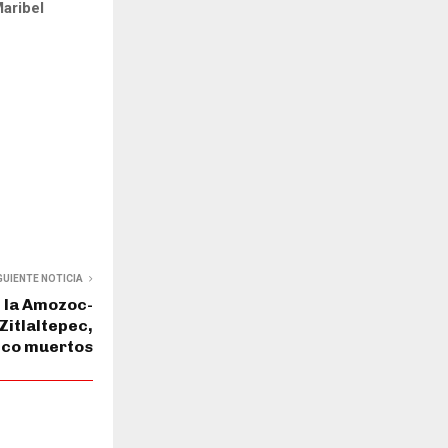
Maribel
GUIENTE NOTICIA
 la Amozoc-
 Zitlaltepec,
nco muertos