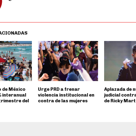
ACIONADAS
o de México
Urge PRD a frenar
Aplazada de n
% interanual
violencia institucional en
judicial contr
trimestre del
contra de las mujeres
de Ricky Mart