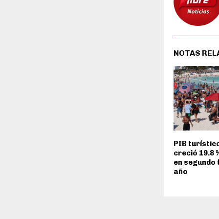
NOTAS REL
PIB turístic
creció 19.8 
en segundo 
año