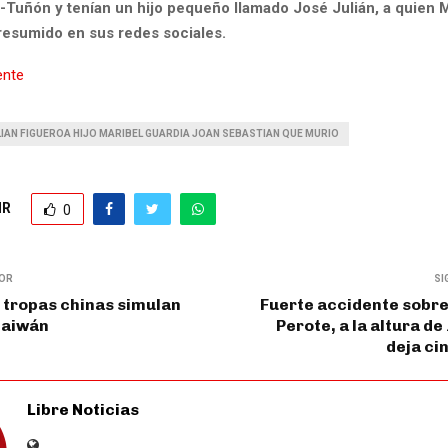
-Tuñón y tenían un hijo pequeño llamado José Julián, a quien 
resumido en sus redes sociales.
ente
LIAN FIGUEROA HIJO MARIBEL GUARDIA JOAN SEBASTIAN QUE MURIO
IR
0
IOR
SI
 tropas chinas simulan
Fuerte accidente sobre
Taiwán
Perote, a la altura de
deja ci
Libre Noticias