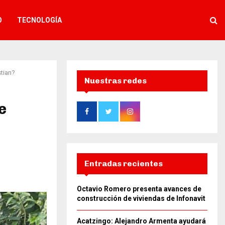
O
TECNOLOGÍA
stian?
Nuestras redes
e
Entradas recientes
Octavio Romero presenta avances de
construcción de viviendas de Infonavit
Acatzingo: Alejandro Armenta ayudará