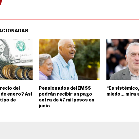
ACIONADAS
recio del
Pensionados del IMSS
“Es sistémico,
 de enero? Así
podrán recibir un pago
miedo… mira 
tipo de
extra de 47 mil pesos en
junio