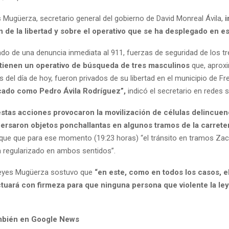
 Mugüerza, secretario general del gobierno de David Monreal Ávila,
i
n de la libertad y sobre el operativo que se ha desplegado en e
do de una denuncia inmediata al 911, fuerzas de seguridad de los tr
ienen un operativo de búsqueda de tres masculinos
que, aprox
s del día de hoy, fueron privados de su libertad en el municipio de Fre
ficado como Pedro Ávila Rodríguez”,
indicó el secretario en redes s
estas acciones provocaron la movilización de células delincuen
persaron objetos ponchallantas en algunos tramos de la carrete
ó que que para ese momento (19:23 horas) “el tránsito en tramos Za
ha regularizado en ambos sentidos”.
Reyes Mugüerza sostuvo que
“en este, como en todos los casos, e
ctuará con firmeza para que ninguna persona que violente la le
mbién en Google News