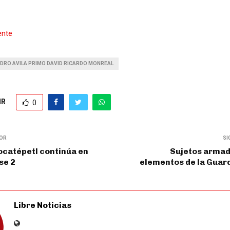
ente
DRO AVILA PRIMO DAVID RICARDO MONREAL
IR
0
IOR
SI
ocatépetl continúa en
Sujetos armad
se 2
elementos de la Guar
Libre Noticias