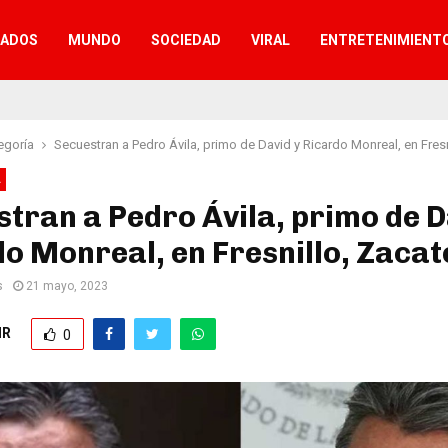
TADOS
MUNDO
SOCIEDAD
VIRAL
ENTRETENIMIENT
egoría
Secuestran a Pedro Ávila, primo de David y Ricardo Monreal, en Fres
A
tran a Pedro Ávila, primo de D
o Monreal, en Fresnillo, Zaca
s
21 mayo, 2023
IR
0