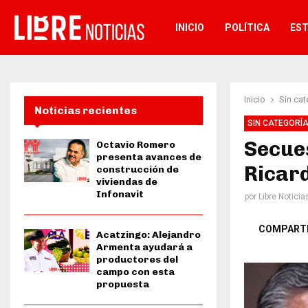
INICIO
POLÍTICA
ES
Inicio
Sin cat
Noticias recientes
SIN CATEGORÍ
Secues
Octavio Romero
presenta avances de
Ricard
construcción de
viviendas de
Infonavit
por
Libre Noticia
COMPART
Acatzingo: Alejandro
Armenta ayudará a
productores del
campo con esta
propuesta