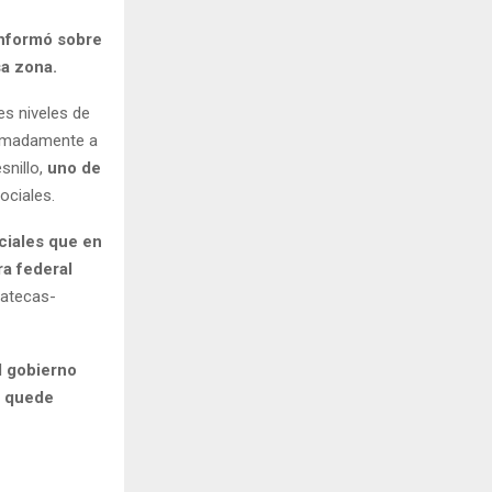
nformó sobre
sa zona.
es niveles de
imadamente a
snillo,
uno de
ociales.
ciales que en
ra federal
catecas-
l gobierno
y quede