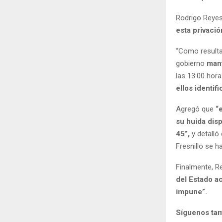
Rodrigo Reyes
esta privació
“Como resulta
gobierno
mant
las 13:00 hora
ellos identi
Agregó que
“
su huida dis
45”,
y detall
Fresnillo se 
Finalmente, 
del Estado a
impune”.
Síguenos ta