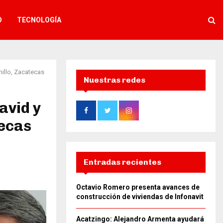
O
TECNOLOGÍA
nillo, Zacatecas
Nuestras redes
avid y
tecas
Entradas recientes
Octavio Romero presenta avances de
construcción de viviendas de Infonavit
Acatzingo: Alejandro Armenta ayudará