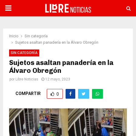
PRIMARY
MENU
Inicio
Sin categoría
Sujetos asaltan panadería en la Álvaro Obregón
SIN CATEGORÍA
Sujetos asaltan panadería en la
Álvaro Obregón
por
Libre Noticias
12 mayo, 2023
COMPARTIR
0