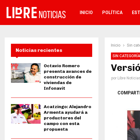
INICIO
POLÍTICA
ES
Inicio
Sin cat
Noticias recientes
SIN CATEGORÍ
Versió
Octavio Romero
presenta avances de
construcción de
por
Libre Noticia
viviendas de
Infonavit
COMPART
Acatzingo: Alejandro
Armenta ayudará a
productores del
campo con esta
propuesta