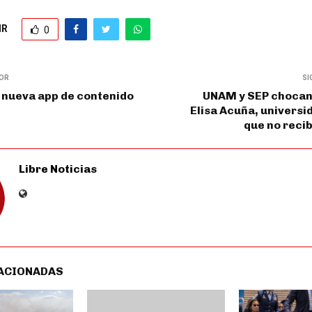
IR
0
IOR
SI
 nueva app de contenido
UNAM y SEP chocan 
Elisa Acuña, univers
que no reci
Libre Noticias
ACIONADAS