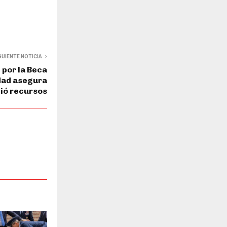
GUIENTE NOTICIA
por la Beca
idad asegura
bió recursos