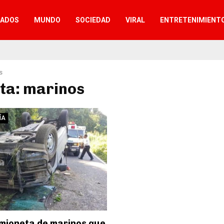
TADOS
MUNDO
SOCIEDAD
VIRAL
ENTRETENIMIENT
s
ta: marinos
ÍA
mioneta de marinos que