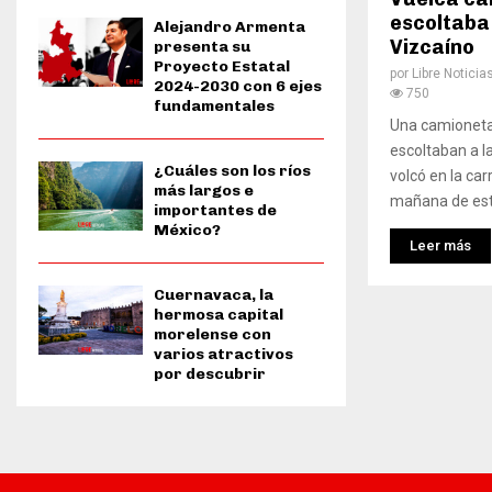
escoltaba
Alejandro Armenta
Vizcaíno
presenta su
Proyecto Estatal
por
Libre Noticia
2024-2030 con 6 ejes
750
fundamentales
Una camioneta
escoltaban a l
¿Cuáles son los ríos
volcó en la car
más largos e
mañana de este
importantes de
México?
Leer más
Cuernavaca, la
hermosa capital
morelense con
varios atractivos
por descubrir