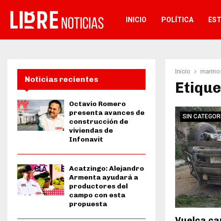
INICIO
POLÍTICA
ES
Inicio
marino
Noticias recientes
Etique
Octavio Romero
presenta avances de
SIN CATEGOR
construcción de
viviendas de
Infonavit
Acatzingo: Alejandro
Armenta ayudará a
productores del
campo con esta
propuesta
Vuelca ca