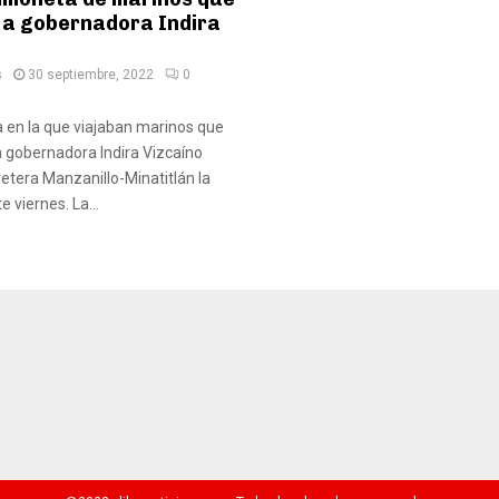
 a gobernadora Indira
s
30 septiembre, 2022
0
 en la que viajaban marinos que
a gobernadora Indira Vizcaíno
retera Manzanillo-Minatitlán la
 viernes. La...