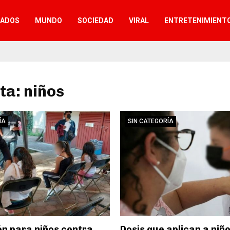
TADOS
MUNDO
SOCIEDAD
VIRAL
ENTRETENIMIENT
ta: niños
ÍA
SIN CATEGORÍA
n para niños contra
Dosis que aplican a niñ