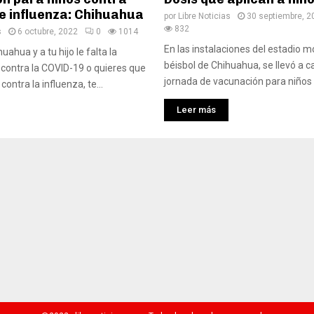
e influenza: Chihuahua
por
Libre Noticias
30 septiembre, 2
832
s
6 octubre, 2022
0
1014
En las instalaciones del estadio
uahua y a tu hijo le falta la
béisbol de Chihuahua, se llevó a 
contra la COVID-19 o quieres que
jornada de vacunación para niños d
contra la influenza, te...
Leer más