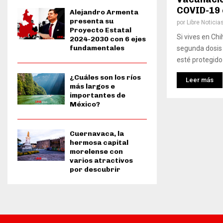
COVID-19 
Alejandro Armenta
presenta su
por
Libre Noticia
Proyecto Estatal
Si vives en Chih
2024-2030 con 6 ejes
fundamentales
segunda dosis 
esté protegido 
¿Cuáles son los ríos
Leer más
más largos e
importantes de
México?
Cuernavaca, la
hermosa capital
morelense con
varios atractivos
por descubrir