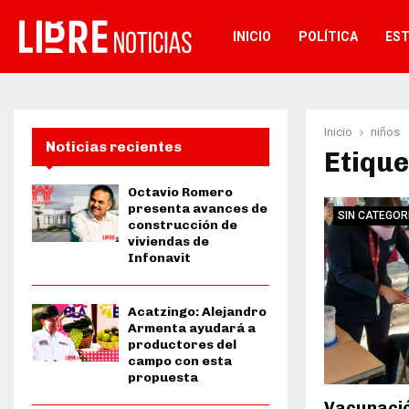
INICIO
POLÍTICA
ES
Inicio
niños
Noticias recientes
Etique
Octavio Romero
presenta avances de
SIN CATEGOR
construcción de
viviendas de
Infonavit
Acatzingo: Alejandro
Armenta ayudará a
productores del
campo con esta
propuesta
Vacunació