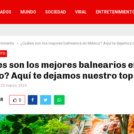
TADOS
MUNDO
SOCIEDAD
VIRAL
ENTRETENIMIENT
nimiento
¿Cuáles son los mejores balnearios en México? Aquí te dejamos 
NTO
s son los mejores balnearios e
? Aquí te dejamos nuestro top
23 marzo, 2023
IR
0