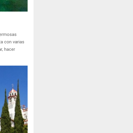
 hermosas
ta con varias
r, hacer