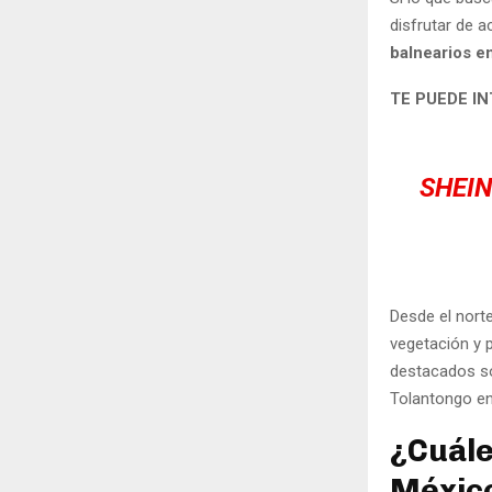
disfrutar de a
balnearios e
TE PUEDE I
SHEIN
Desde el norte
vegetación y 
destacados so
Tolantongo en 
¿Cuále
Méxic