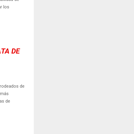
r los
ATA DE
, rodeados de
s más
tas de