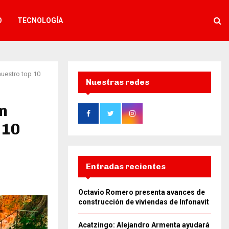
O
TECNOLOGÍA
nuestro top 10
Nuestras redes
n
 10
Entradas recientes
Octavio Romero presenta avances de
construcción de viviendas de Infonavit
Acatzingo: Alejandro Armenta ayudará