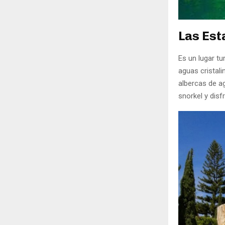
Las Est
Es un lugar t
aguas cristali
albercas de a
snorkel y disf