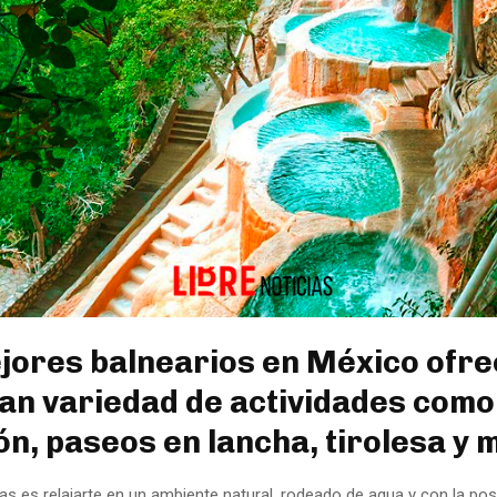
jores balnearios en México ofr
an variedad de actividades como
ón, paseos en lancha, tirolesa y 
as es relajarte en un ambiente natural, rodeado de agua y con la posi