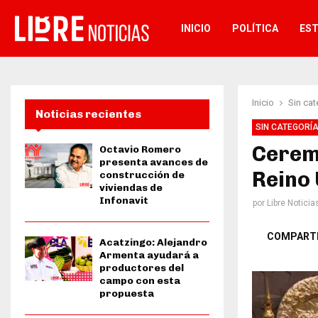
INICIO
POLÍTICA
ES
Inicio
Sin cat
Noticias recientes
SIN CATEGORÍ
Ceremo
Octavio Romero
presenta avances de
Reino
construcción de
viviendas de
Infonavit
por
Libre Noticia
COMPART
Acatzingo: Alejandro
Armenta ayudará a
productores del
campo con esta
propuesta