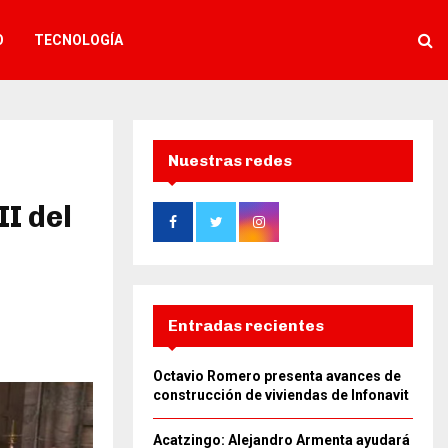
O
TECNOLOGÍA
Nuestras redes
I del
Entradas recientes
Octavio Romero presenta avances de
construcción de viviendas de Infonavit
Acatzingo: Alejandro Armenta ayudará