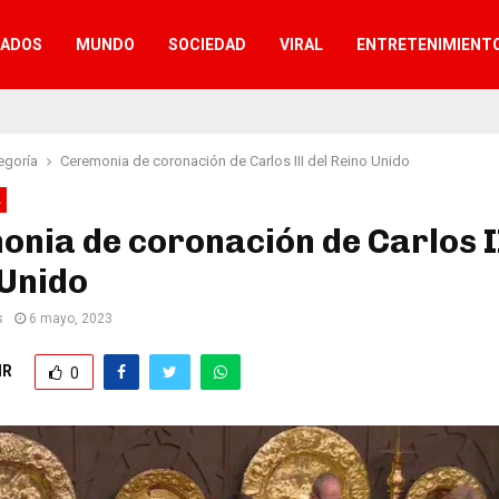
TADOS
MUNDO
SOCIEDAD
VIRAL
ENTRETENIMIENT
egoría
Ceremonia de coronación de Carlos III del Reino Unido
A
nia de coronación de Carlos II
 Unido
s
6 mayo, 2023
IR
0