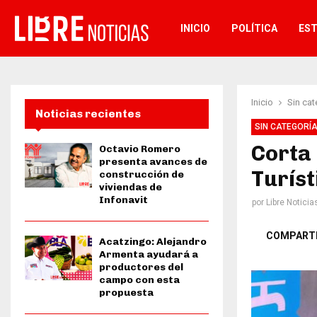
INICIO
POLÍTICA
ES
Inicio
Sin cat
Noticias recientes
SIN CATEGORÍ
Corta 
Octavio Romero
presenta avances de
Turíst
construcción de
viviendas de
Infonavit
por
Libre Noticia
COMPART
Acatzingo: Alejandro
Armenta ayudará a
productores del
campo con esta
propuesta