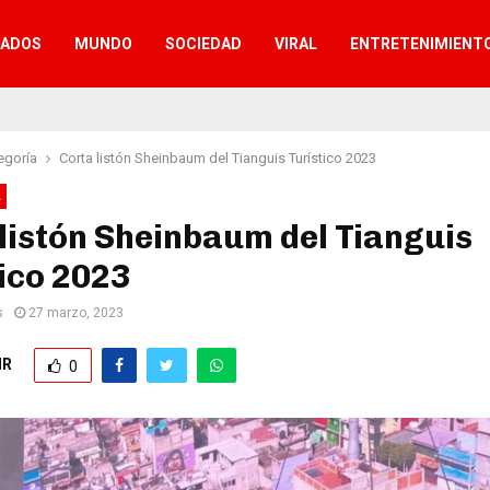
TADOS
MUNDO
SOCIEDAD
VIRAL
ENTRETENIMIENT
egoría
Corta listón Sheinbaum del Tianguis Turístico 2023
A
listón Sheinbaum del Tianguis
ico 2023
s
27 marzo, 2023
IR
0