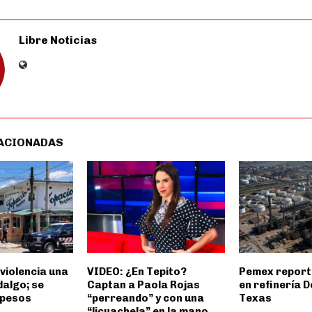
Libre Noticias
ACIONADAS
violencia una
VIDEO: ¿En Tepito?
Pemex report
dalgo; se
Captan a Paola Rojas
en refinería D
l pesos
“perreando” y con una
Texas
“licuachela” en la mano