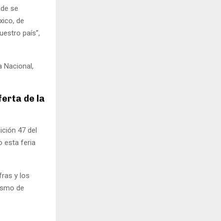
nde se
xico, de
uestro país”,
a Nacional,
ferta de la
ición 47 del
 esta feria
fras y los
rismo de