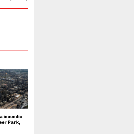
a incendio
eer Park,