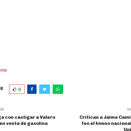
ente
IR
0
IOR
SI
 con castigar a Valero
Critican a Jaime Cami
en venta de gasolina
feo el himno naciona
Un