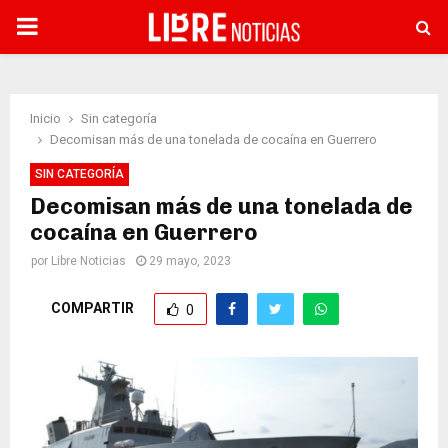
PRIMARY
MENU
Inicio
Sin categoría
Decomisan más de una tonelada de cocaína en Guerrero
SIN CATEGORÍA
Decomisan más de una tonelada de
cocaína en Guerrero
por
Libre Noticias
29 mayo, 2023
COMPARTIR
0