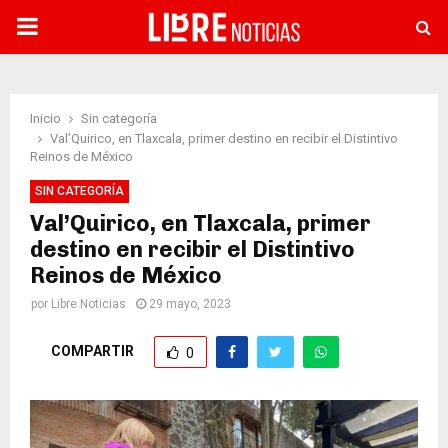
PRIMARY
MENU
Inicio
Sin categoría
Val’Quirico, en Tlaxcala, primer destino en recibir el Distintivo
Reinos de México
SIN CATEGORÍA
Val’Quirico, en Tlaxcala, primer
destino en recibir el Distintivo
Reinos de México
por
Libre Noticias
29 mayo, 2023
COMPARTIR
0