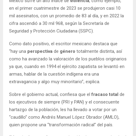
México sufre un alto índice de
violencia
, como ejemplo,
en el primer cuatrimestre de 2023 se produjeron casi 10
mil asesinatos, con un promedio de 83 al día, y en 2022 la
cifra ascendió a 30 mil 968, según la Secretaría de
Seguridad y Protección Ciudadana (SSPC).
Como dato positivo, el escritor mexicano destaca que
“hay una
perspectiva
de
género
totalmente distinta, así
como ha avanzado la valoración de los pueblos originarios
ya que, cuando en 1994 el ejército zapatista se levantó en
armas, hablar de la cuestión indígena era una
extravagancia y algo muy minoritario”, explica.
Sobre el gobierno actual, confiesa que el
fracaso
total
de
los ejecutivos de siempre (PRI y PAN) y el consecuente
hartazgo de la población, les ha llevado a votar por un
“caudillo” como Andrés Manuel López Obrador (AMLO),
quien propone una “transformación radical” del país.