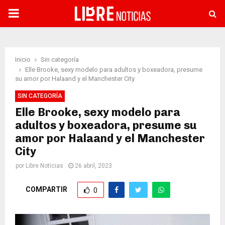
PRIMARY
MENU
Inicio
Sin categoría
Elle Brooke, sexy modelo para adultos y boxeadora, presume
su amor por Halaand y el Manchester City
SIN CATEGORÍA
Elle Brooke, sexy modelo para
adultos y boxeadora, presume su
amor por Halaand y el Manchester
City
por
Libre Noticias
26 abril, 2023
COMPARTIR
0