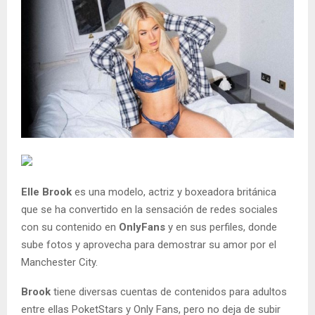
Elle Brook
es una modelo, actriz y boxeadora británica
que se ha convertido en la sensación de redes sociales
con su contenido en
OnlyFans
y en sus perfiles, donde
sube fotos y aprovecha para demostrar su amor por el
Manchester City.
Brook
tiene diversas cuentas de contenidos para adultos
entre ellas PoketStars y Only Fans, pero no deja de subir