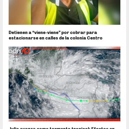
Detienen a “viene-viene” por cobrar para
estacionarse en calles de la colonia Centro
Julia avanza como tormenta tropical: Efectos en