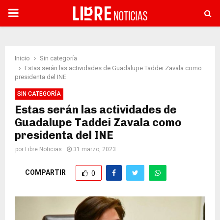
PRIMARY
MENU
Inicio
Sin categoría
Estas serán las actividades de Guadalupe Taddei Zavala como
presidenta del INE
SIN CATEGORÍA
Estas serán las actividades de
Guadalupe Taddei Zavala como
presidenta del INE
por
Libre Noticias
31 marzo, 2023
COMPARTIR
0