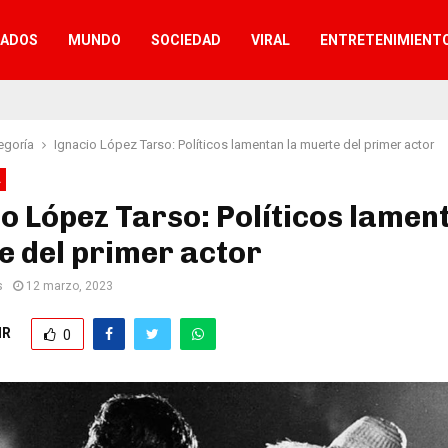
TADOS
MUNDO
SOCIEDAD
VIRAL
ENTRETENIMIENT
egoría
Ignacio López Tarso: Políticos lamentan la muerte del primer actor
A
o López Tarso: Políticos lamen
 del primer actor
s
12 marzo, 2023
IR
0