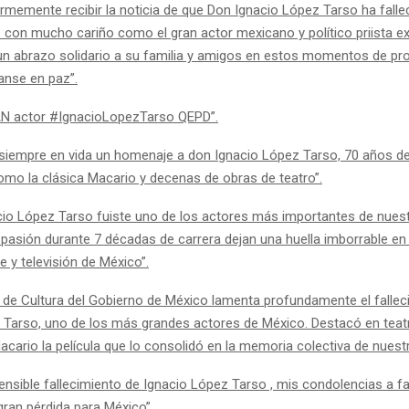
memente recibir la noticia de que Don Ignacio López Tarso ha falle
con mucho cariño como el gran actor mexicano y político priista e
 un abrazo solidario a su familia y amigos en estos momentos de pr
anse en paz”.
AN actor #IgnacioLopezTarso QEPD”.
e siempre en vida un homenaje a don Ignacio López Tarso, 70 años de 
como la clásica Macario y decenas de obras de teatro”.
cio López Tarso fuiste uno de los actores más importantes de nuestr
 pasión durante 7 décadas de carrera dejan una huella imborrable en 
e y televisión de México”.
a de Cultura del Gobierno de México lamenta profundamente el fallec
 Tarso, uno de los más grandes actores de México. Destacó en teatro
acario la película que lo consolidó en la memoria colectiva de nuestr
nsible fallecimiento de Ignacio López Tarso , mis condolencias a fa
gran pérdida para México”.