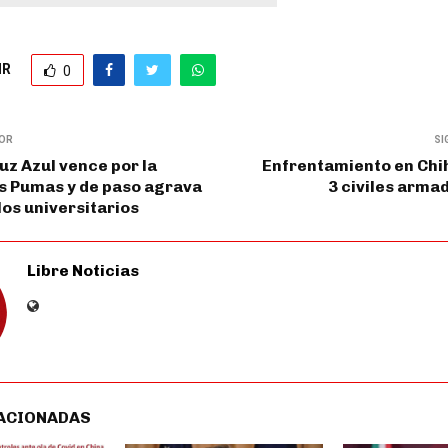
IR
0
IOR
SI
uz Azul vence por la
Enfrentamiento en Chi
s Pumas y de paso agrava
3 civiles arma
 los universitarios
Libre Noticias
ACIONADAS