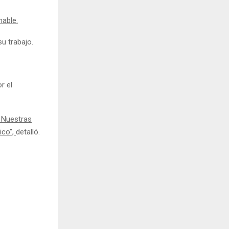
mable.
u trabajo.
r el
. Nuestras
ico”,
detalló.