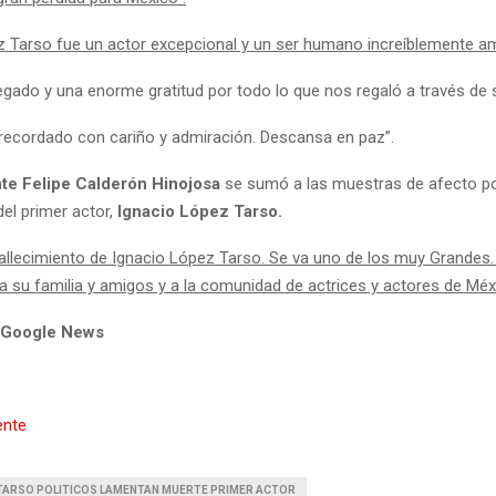
z Tarso fue un actor excepcional y un ser humano increíblemente a
egado y una enorme gratitud por todo lo que nos regaló a través de s
recordado con cariño y admiración. Descansa en paz”.
te Felipe Calderón Hinojosa
se sumó a las muestras de afecto po
del primer actor,
Ignacio López Tarso.
fallecimiento de Ignacio López Tarso. Se va uno de los muy Grandes
a su familia y amigos y a la comunidad de actrices y actores de Méx
 Google News
ente
 TARSO POLITICOS LAMENTAN MUERTE PRIMER ACTOR