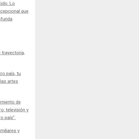
cido. Lo
xcepcional que
ofunda
trayectoria,
o país, tu
las artes
imiento de
, televisión y
o país”.
miliares y