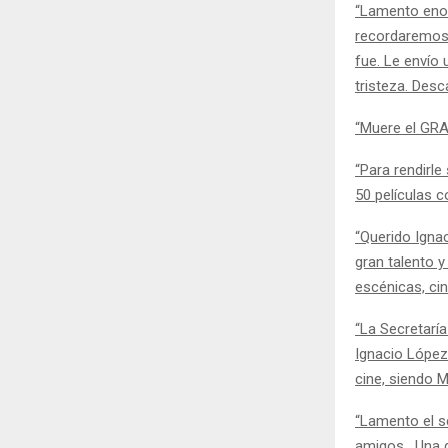
“Lamento enor
recordaremos 
fue. Le envío
tristeza. Desc
“Muere el GR
“Para rendirl
50 películas 
“Querido Igna
gran talento y
escénicas, cin
“La Secretarí
Ignacio López
cine, siendo M
“Lamento el se
amigos . Una 