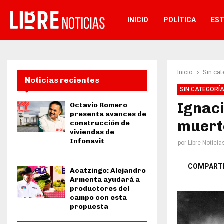
INICIO
POLÍTICA
ES
Inicio
Sin cat
Noticias recientes
SIN CATEGORÍ
Ignaci
Octavio Romero
presenta avances de
muerte
construcción de
viviendas de
Infonavit
por
Libre Noticia
COMPART
Acatzingo: Alejandro
Armenta ayudará a
productores del
campo con esta
propuesta