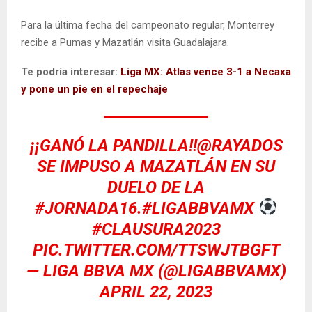
Para la última fecha del campeonato regular, Monterrey
recibe a Pumas y Mazatlán visita Guadalajara.
Te podría interesar:
Liga MX: Atlas vence 3-1 a Necaxa
y pone un pie en el repechaje
¡¡GANÓ LA PANDILLA!!
@RAYADOS
SE IMPUSO A MAZATLÁN EN SU
DUELO DE LA
#JORNADA16
.
#LIGABBVAMX
#CLAUSURA2023
PIC.TWITTER.COM/TTSWJTBGFT
— LIGA BBVA MX (@LIGABBVAMX)
APRIL 22, 2023