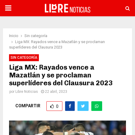
PRIMARY
MENU
Inicio
Sin categoría
Liga MX: Rayados vence a Mazatlán y se proclaman
superlíderes del Clausura 2023
SIN CATEGORÍA
Liga MX: Rayados vence a
Mazatlán y se proclaman
superlíderes del Clausura 2023
por
Libre Noticias
22 abril, 2023
COMPARTIR
0