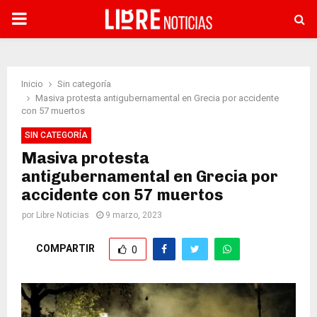
PRIMARY
MENU
Inicio
Sin categoría
Masiva protesta antigubernamental en Grecia por accidente
con 57 muertos
SIN CATEGORÍA
Masiva protesta
antigubernamental en Grecia por
accidente con 57 muertos
por
Libre Noticias
9 marzo, 2023
COMPARTIR
0