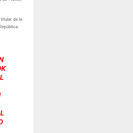
itular de la
República.
N
OK
L
N
L
O