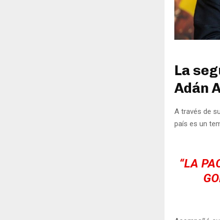
La seg
Adán 
A través de su
país es un te
“LA PA
GO