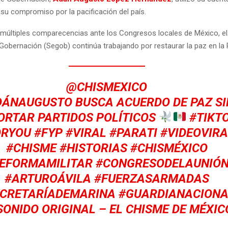
 su compromiso por la pacificación del país.
múltiples comparecencias ante los Congresos locales de México, el t
Gobernación (Segob) continúa trabajando por restaurar la paz en la 
@CHISMEXICO
DÁNAUGUSTO
BUSCA ACUERDO DE PAZ SI
ORTAR PARTIDOS POLÍTICOS
#TIKT
ORYOU
#FYP
#VIRAL
#PARATI
#VIDEOVIRA
#CHISME
#HISTORIAS
#CHISMÉXICO
EFORMAMILITAR
#CONGRESODELAUNIÓ
#ARTUROÁVILA
#FUERZASARMADAS
CRETARÍADEMARINA
#GUARDIANACIONA
ONIDO ORIGINAL – EL CHISME DE MÉXIC