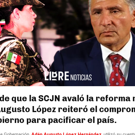
de que la SCJN avaló la reforma m
ugusto López reiteró el compro
bierno para pacificar el país.
 de Gobernación,
Adán Augusto López Hernández
, utilizó su cuent