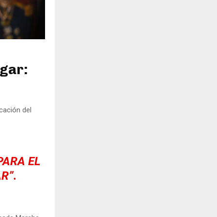
egar:
cación del
PARA EL
R”.