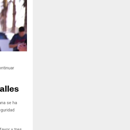
ontinuar
alles
ana se ha
eguridad
favor y tres