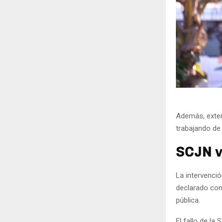
Además, exten
trabajando de
SCJN v
La intervenci
declarado con
pública.
El fallo de la