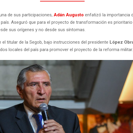
una de sus participaciones,
Adán Augusto
enfatizó la importancia 
l país. Aseguró que para el proyecto de transformación es prioritario
esde sus orígenes y no desde sus síntomas.
e el titular de la Segob, bajo instrucciones del presidente
López Obr
dos locales del país para promover el proyecto de la reforma militar.