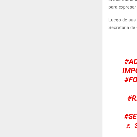
para expresar
Luego de sus 
Secretaría de 
#A
IMP
#F
#R
#SE
♬ S