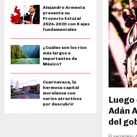
Alejandro Armenta
presenta su
Proyecto Estatal
2024-2030 con 6 ejes
fundamentales
¿Cuáles son los ríos
más largos e
importantes de
México?
Cuernavaca, la
hermosa capital
morelense con
Luego 
varios atractivos
por descubrir
Adán A
del go
El secretario