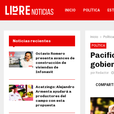
INICIO
POLÍTICA
ES
Inicio
Política
Noticias recientes
POLÍTICA
Pacifi
Octavio Romero
presenta avances de
gobie
construcción de
viviendas de
Infonavit
por
Redactor
COMPART
Acatzingo: Alejandro
Armenta ayudará a
productores del
campo con esta
propuesta