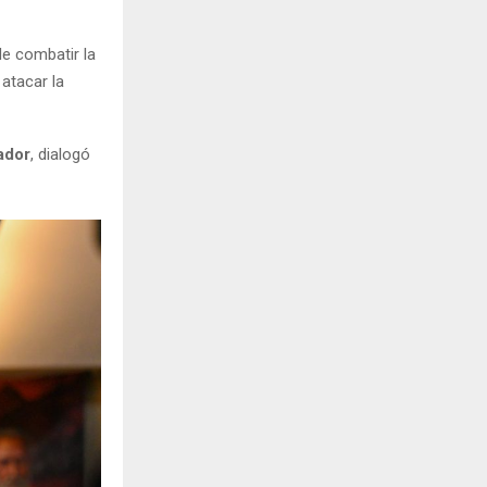
de combatir la
 atacar la
ador
, dialogó