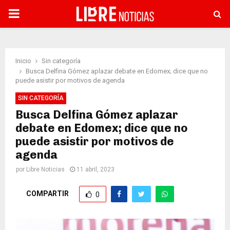
PRIMARY
MENU
Inicio
Sin categoría
Busca Delfina Gómez aplazar debate en Edomex; dice que no
puede asistir por motivos de agenda
SIN CATEGORÍA
Busca Delfina Gómez aplazar
debate en Edomex; dice que no
puede asistir por motivos de
agenda
por
Libre Noticias
11 abril, 2023
COMPARTIR
0