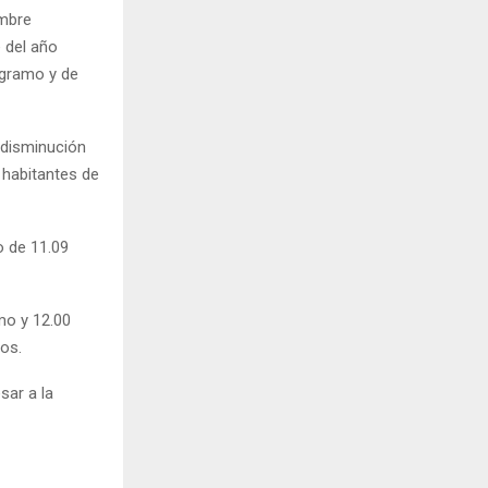
embre
 del año
ogramo y de
a disminución
 habitantes de
o de 11.09
mo y 12.00
os.
sar a la