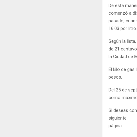
De esta maner
comenzó a dis
pasado, cuand
16.03 por litro.
Según la lista
de 21 centavos
la Ciudad de 
El kilo de gas
pesos.
Del 25 de sept
como máximo. 
Si deseas cons
siguiente
página
.