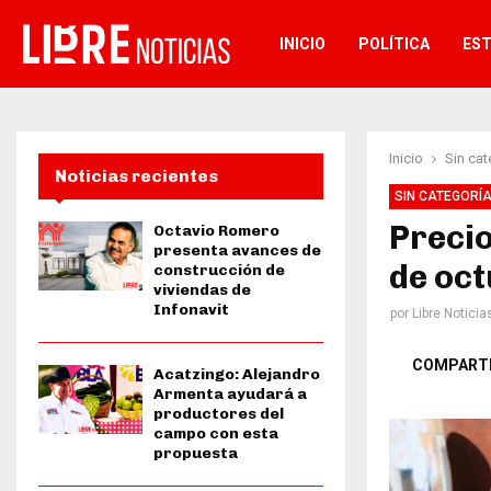
INICIO
POLÍTICA
ES
Inicio
Sin cat
Noticias recientes
SIN CATEGORÍ
Precio
Octavio Romero
presenta avances de
de oct
construcción de
viviendas de
Infonavit
por
Libre Noticia
COMPART
Acatzingo: Alejandro
Armenta ayudará a
productores del
campo con esta
propuesta