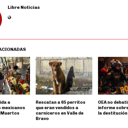
Libre Noticias
ACIONADAS
ida a
Rescatan a 65 perritos
OEA no debati
s mexicanos
que eran vendidos a
informe sobre
e Muertos
carniceros en Valle de
la destitución
Bravo