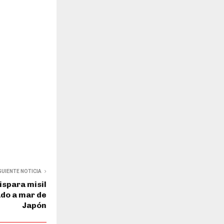
GUIENTE NOTICIA
ispara misil
ado a mar de
Japón