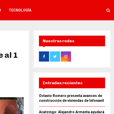
O
TECNOLOGÍA
Nuestras redes
 al 1
Entradas recientes
Octavio Romero presenta avances de
construcción de viviendas de Infonavit
Acatzingo: Alejandro Armenta ayudará