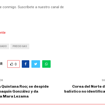
e conmigo. Suscríbete a nuestro canal de
ente
CUADO
PRECIO GAS
IR
0
IOR
SI
 Quintana Roo; se despide
Corea del Norte d
oaquín González y da
balístico no identific
 a Mara Lezama