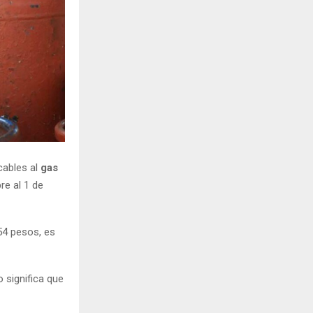
ables al
gas
re al 1 de
,54 pesos, es
o significa que