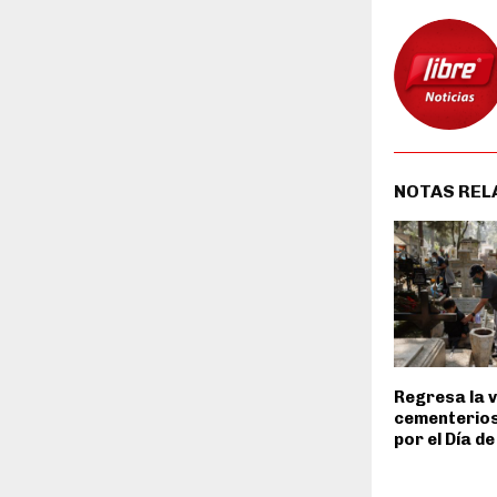
NOTAS REL
Regresa la v
cementerio
por el Día d