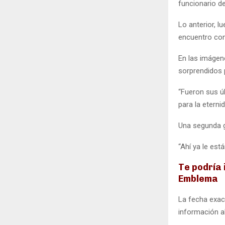
funcionario d
Lo anterior, 
encuentro con
En las imágen
sorprendidos 
“Fueron sus ú
para la eterni
Una segunda g
“Ahí ya le est
Te podría 
Emblema
La fecha exac
información a