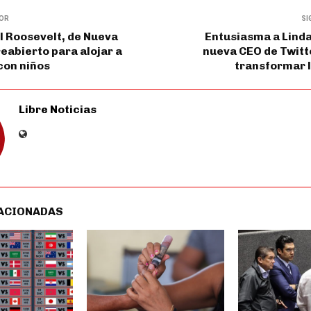
IOR
SI
l Roosevelt, de Nueva
Entusiasma a Linda
reabierto para alojar a
nueva CEO de Twitt
con niños
transformar l
Libre Noticias
ACIONADAS