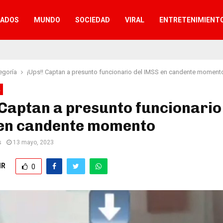
TADOS
MUNDO
SOCIEDAD
VIRAL
ENTRETENIMIENT
egoría
¡Ups!! Captan a presunto funcionario del IMSS en candente moment
A
 Captan a presunto funcionario
en candente momento
s
13 mayo, 2023
IR
0