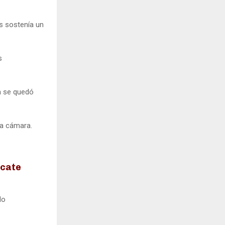
as sostenía un
s
a se quedó
la cámara.
ecate
do