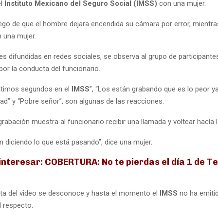
el
Instituto Mexicano del Seguro Social (IMSS)
con una mujer.
luego de que el hombre dejara encendida su cámara por error, mientr
 una mujer.
es difundidas en redes sociales, se observa al grupo de participante
por la conducta del funcionario.
ltimos segundos en el
IMSS
”, “Los están grabando que es lo peor y
dad” y “Pobre señor”, son algunas de las reacciones.
rabación muestra al funcionario recibir una llamada y voltear hacía 
án diciendo lo que está pasando”, dice una mujer.
inter
esar: COBERTURA: No te pierdas el día 1 de T
ta del video se desconoce y hasta el momento el
IMSS
no ha emiti
l respecto.