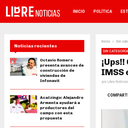
INICIO
POLÍTICA
ES
Inicio
Sin cat
Noticias recientes
SIN CATEGORÍ
¡Ups!!
Octavio Romero
presenta avances de
IMSS 
construcción de
viviendas de
Infonavit
por
Libre Noticia
COMPART
Acatzingo: Alejandro
Armenta ayudará a
productores del
campo con esta
propuesta