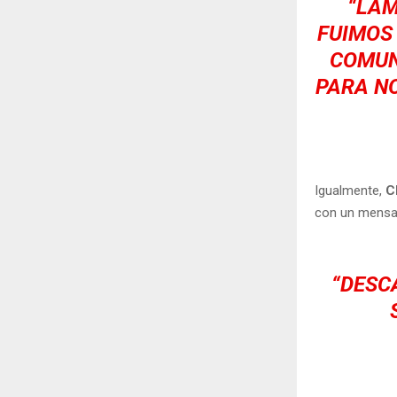
“LAM
FUIMOS 
COMUN
PARA NO
Igualmente,
C
con un mensaj
“DESC