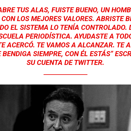
ABRE TUS ALAS, FUISTE BUENO, UN HOM
 CON LOS MEJORES VALORES. ABRISTE 
DO EL SISTEMA LO TENÍA CONTROLADO. 
SCUELA PERIODÍSTICA. AYUDASTE A TOD
TE ACERCÓ. TE VAMOS A ALCANZAR. TE 
E BENDIGA SIEMPRE, CON ÉL ESTÁS” ESCR
SU CUENTA DE TWITTER.