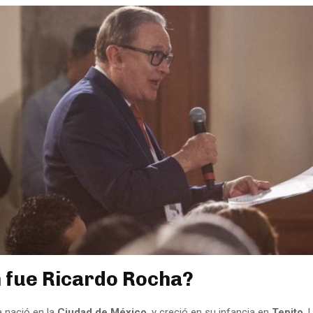
 fue Ricardo Rocha?
 nació en la
Ciudad de México
, y creció en su infancia en
Tepito
. 