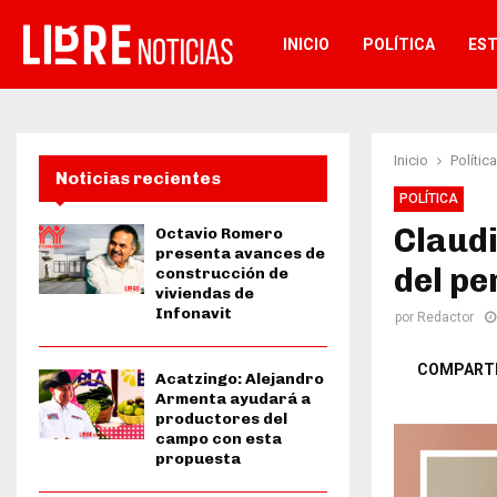
INICIO
POLÍTICA
ES
Inicio
Política
Noticias recientes
POLÍTICA
Claud
Octavio Romero
presenta avances de
del pe
construcción de
viviendas de
Infonavit
por
Redactor
COMPART
Acatzingo: Alejandro
Armenta ayudará a
productores del
campo con esta
propuesta