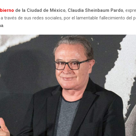
obierno
de la Ciudad de México
,
Claudia Sheinbaum Pardo
, expr
a través de sus redes sociales, por el lamentable fallecimiento del p
ha
.