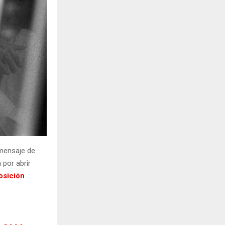
 mensaje de
a
por abrir
osición