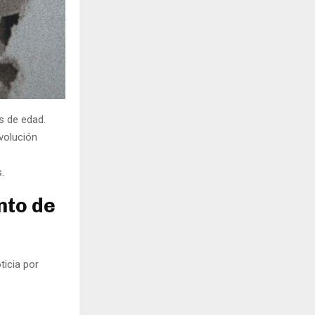
s de edad.
volución
.
nto de
ticia por