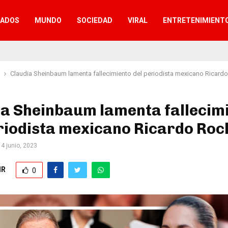
TADOS
MUNDO
SOCIEDAD
VIRAL
ENTRETENIMIENT
Claudia Sheinbaum lamenta fallecimiento del periodista mexicano Ricard
ia Sheinbaum lamenta fallecim
riodista mexicano Ricardo Roc
4 junio, 2023
IR
0