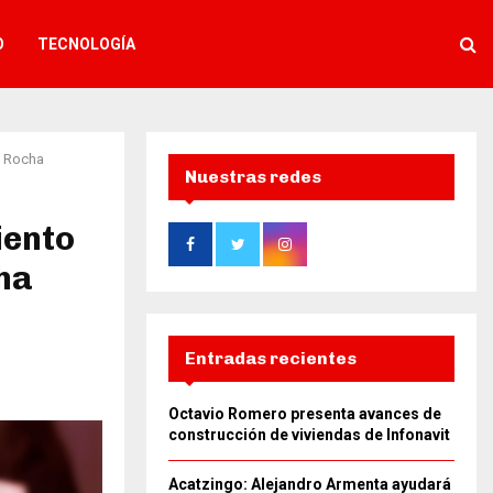
O
TECNOLOGÍA
o Rocha
Nuestras redes
iento
ha
Entradas recientes
Octavio Romero presenta avances de
construcción de viviendas de Infonavit
Acatzingo: Alejandro Armenta ayudará