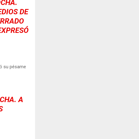
OCHA.
EDIOS DE
ERRADO
 EXPRESÓ
esó su pésame
CHA. A
S