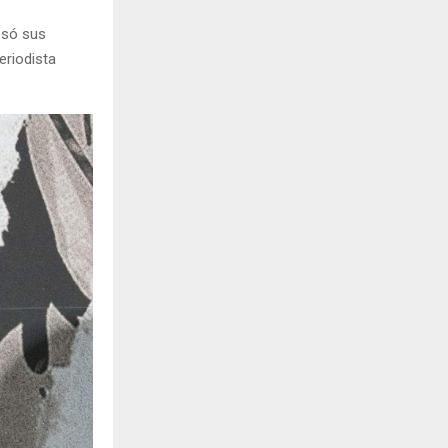
esó sus
eriodista